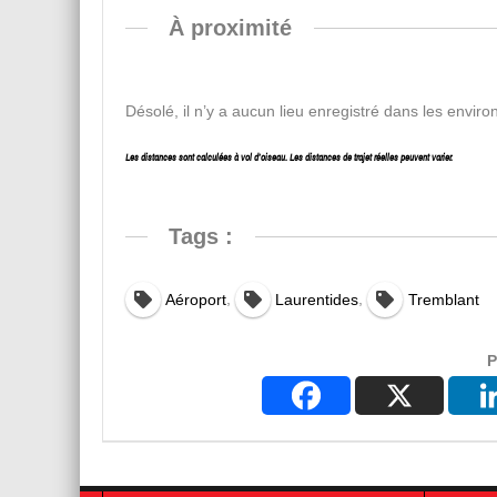
À proximité
Désolé, il n’y a aucun lieu enregistré dans les enviro
Les distances sont calculées à vol d’oiseau. Les distances de trajet réelles peuvent varier.
Tags :
,
,
Aéroport
Laurentides
Tremblant
P