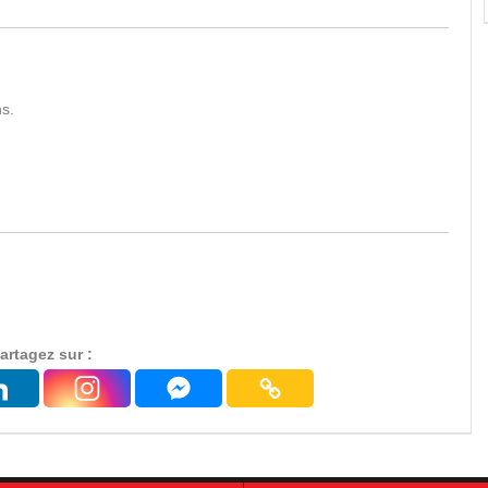
ns.
artagez sur :