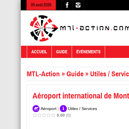
09 août 2026
ACCUEIL
GUIDE
ÉVÉNEMENTS
MTL-Action
»
Guide
»
Utiles / Servi
Aéroport international de Mon
|
Aéroport
Utiles / Services
0.00
0