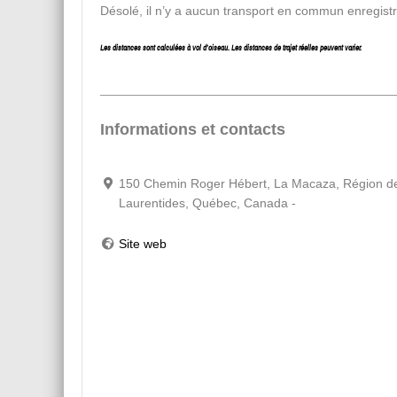
Désolé, il n’y a aucun transport en commun enregist
Les distances sont calculées à vol d’oiseau. Les distances de trajet réelles peuvent varier.
Informations et contacts
150 Chemin Roger Hébert, La Macaza, Région d
Laurentides, Québec, Canada -
Site web