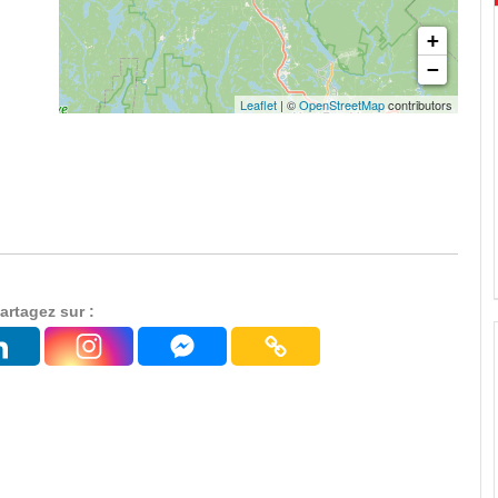
+
−
Leaflet
| ©
OpenStreetMap
contributors
artagez sur :