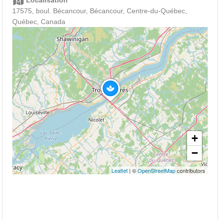
Localisation
17575, boul. Bécancour, Bécancour, Centre-du-Québec,
Québec, Canada
+
−
Leaflet
| ©
OpenStreetMap
contributors