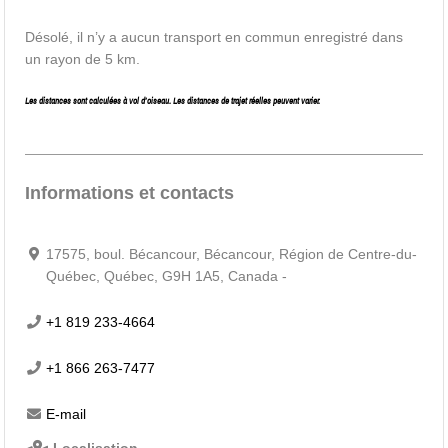
Désolé, il n’y a aucun transport en commun enregistré dans
un rayon de 5 km.
Les distances sont calculées à vol d’oiseau. Les distances de trajet réelles peuvent varier.
Informations et contacts
17575, boul. Bécancour, Bécancour, Région de Centre-du-
Québec, Québec, G9H 1A5, Canada -
+1 819 233-4664
+1 866 263-7477
E-mail