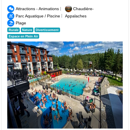
|
Attractions - Animations
Chaudière-
|
Parc Aquatique / Piscine
Appalaches
Plage
Rurale
Nature
Divertissement
Espace en Plein Air