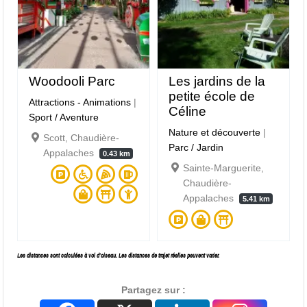
Woodooli Parc
Les jardins de la
petite école de
Attractions - Animations
|
Céline
Sport / Aventure
Nature et découverte
|
Scott, Chaudière-
Parc / Jardin
Appalaches
0.43 km
Sainte-Marguerite,
Chaudière-
Appalaches
5.41 km
Les distances sont calculées à vol d’oiseau. Les distances de trajet réelles peuvent varier.
Partagez sur :