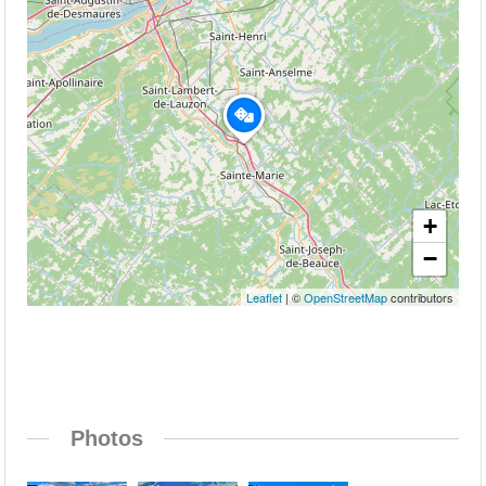
+
−
Leaflet
| ©
OpenStreetMap
contributors
Photos