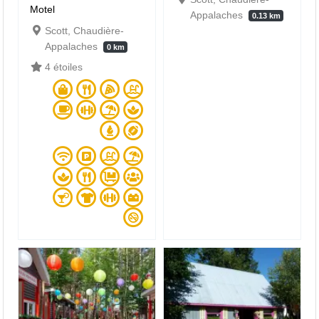
Motel
Appalaches
0.13 km
Scott, Chaudière-
Appalaches
0 km
4 étoiles