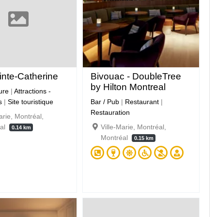
nte-Catherine
Bivouac - DoubleTree
by Hilton Montreal
ture
|
Attractions -
s
|
Site touristique
Bar / Pub
|
Restaurant
|
Restauration
arie, Montréal,
éal
Ville-Marie, Montréal,
0.14 km
Montréal
0.15 km