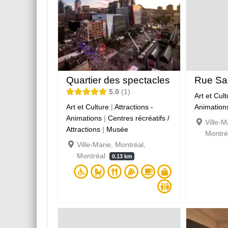
Quartier des spectacles
Rue Sai
5.0
1
Art et Cul
Art et Culture
|
Attractions -
Animation
Animations
|
Centres récréatifs /
Ville-M
Attractions
|
Musée
Montr
Ville-Marie, Montréal,
Montréal
0.13 km