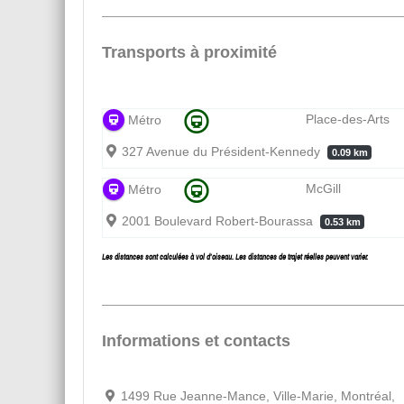
Transports à proximité
Place-des-Arts
Métro
327 Avenue du Président-Kennedy
0.09 km
McGill
Métro
2001 Boulevard Robert-Bourassa
0.53 km
Les distances sont calculées à vol d’oiseau. Les distances de trajet réelles peuvent varier.
Informations et contacts
1499 Rue Jeanne-Mance, Ville-Marie, Montréal,