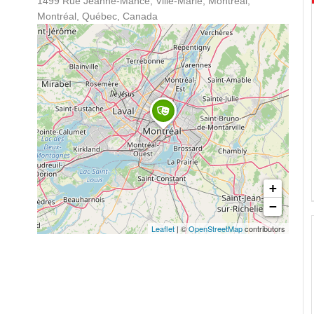
1499 Rue Jeanne-Mance, Ville-Marie, Montréal,
Montréal, Québec, Canada
+
−
Leaflet
| ©
OpenStreetMap
contributors