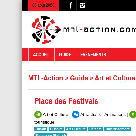
06 août 2026
ACCUEIL
GUIDE
ÉVÉNEMENTS
MTL-Action
»
Guide
»
Art et Culture
Place des Festivals
|
|
Art et Culture
Attractions - Animations
touristique
Urbain
Histoire
Art / Culture
Détente
Divertissement
Espace en Plein Air