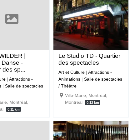
 WILDER |
Le Studio TD - Quartier
 Danse -
des spectacles
 des sp...
Art et Culture
|
Attractions -
ture
|
Attractions -
Animations
|
Salle de spectacles
s
|
Salle de spectacles
/ Théâtre
Ville-Marie, Montréal,
arie, Montréal,
Montréal
0.12 km
éal
0.11 km